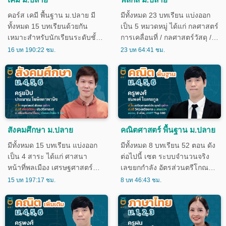
คอร์ส เคมี พื้นฐาน ม.ปลาย มี
มีทั้งหมด 23 บทเรียน แบ่งออก
ทั้งหมด 15 บทเรียนด้วยกัน
เป็น 5 หมวดหมู่ ได้แก่ กลศาสตร์
เหมาะสำหรับนักเรียนระดับชั้น
การเคลื่อนที่ / กลศาสตร์วัสดุ /
ม.1-ม.3 (ห้องเรียนพิเศษ) และ
คลื่น แสง เสียง / ไฟฟ้า /
16 บท 190:22 ชม.
23 บท 64:41 ชม.
นักเรียนระดับชั้น ม.4-ม.6
modern physic เหมาะสำหรับ
แผนการเรียนวิทยาศาสตร์และ
นักเรียนระดับชั้น ม.4-ม.6
คณิตศาสตร์
สังคมศึกษา ม.ปลาย
คณิตศาสตร์ พื้นฐาน ม.ปลาย
มีทั้งหมด 15 บทเรียน แบ่งออก
มีทั้งหมด 8 บทเรียน 52 ตอน ดัง
เป็น 4 สาระ ได้แก่ ศาสนา
ต่อไปนี้ เซต ระบบจำนวนจริง
หน้าที่พลเมือง เศรษฐศาสตร์
เลขยกกำลัง อัตรส่วนตรีโกณมิติ
ภูมิศาสตร์ และประวัติศาสตร์
ความสัมพันธ์และฟังก์ชั ลำดับ
15 บท 197:17 ชม.
8 บท 46:43 ชม.
เหมาะสำหรับนักเรียนชั้น ม.4-
และอนุกรม ความน่าจะเป็น
ม.6
สถิติ สำหรับนักเรียนระดับชั้น
ม.4-ม.6