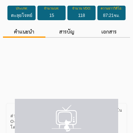
ประเภท:
จำนวนบท:
จำนวน VDO:
ความยาววิดีโอ:
ตะลุยโจทย์
15
118
87
:
21
ชม.
คำแนะนำ
สารบัญ
เอกสาร
คอร์ส เคมี ตะลุยโจทย์ ม.ปลาย เป็นคอร์สเรียนที่เน้นใน
ส่วนของการฝึกทำข้อสอบแข่งขันใน สนามสอบต่างๆ เช่น
O-NET สอบเข้าเตรียมทหารและสอบเข้ามหาลัย (TCAS)
โดยมีทั้งหมด 15 บทเรียนด้วยกัน ดังนี้