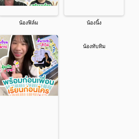
น้องฟิล์ม
น้องนิ้ง
น้องทับทิม