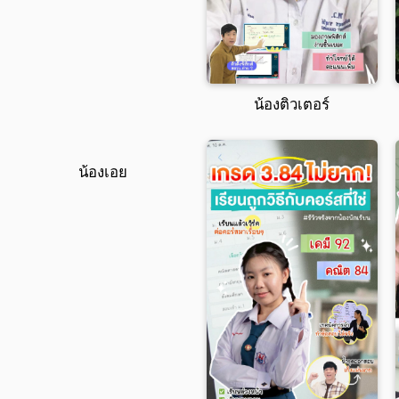
น้องกิมแอ๋ง
น้องติวเตอร์
น้องเอย