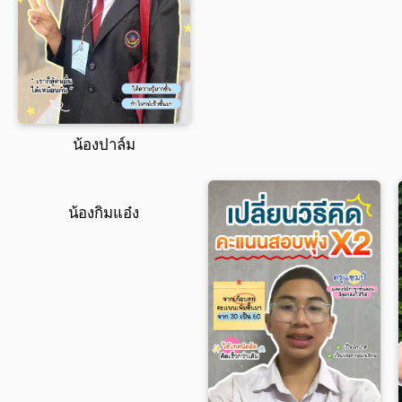
น้องปาล์ม