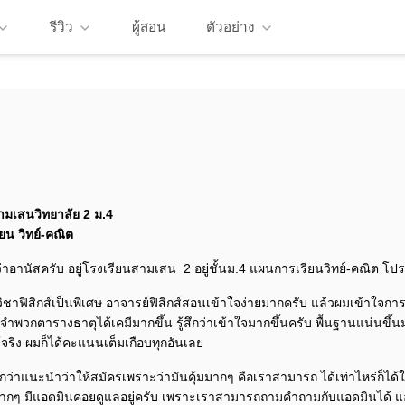
รีวิว
ผู้สอน
ตัวอย่าง
ามเสนวิทยาลัย 2 ม.4
ยน วิทย์-คณิต
่อว่าอานัสครับ อยู่โรงเรียนสามเสน 2 อยู่ชั้นม.4 แผนการเรียนวิทย์-คณิต โ
ชาฟิสิกส์เป็นพิเศษ อาจารย์ฟิสิกส์สอนเข้าใจง่ายมากครับ แล้วผมเข้าใจการ
จําพวกตารางธาตุได้เคมีมากขึ้น รู้สึกว่าเข้าใจมากขึ้นครับ พื้นฐานแน่นขึ้นม
ด้จริง ผมก็ได้คะแนนเต็มเกือบทุกอันเลย
กว่าแนะนําว่าให้สมัครเพราะว่ามันคุ้มมากๆ คือเราสามารถ ได้เท่าไหร่ก็ได้
มมากๆ มีแอดมินคอยดูแลอยู่ครับ เพราะเราสามารถถามคําถามกับแอดมินได้ แ