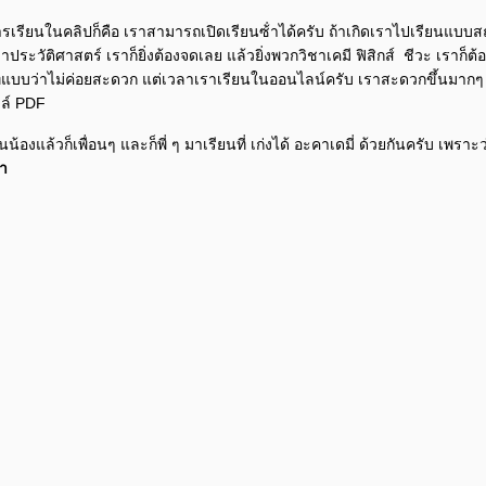
รเรียนในคลิปก็คือ เราสามารถเปิดเรียนซ้ําได้ครับ ถ้าเกิดเราไปเรียนแบบสถา
่าประวัติศาสตร์ เราก็ยิ่งต้องจดเลย แล้วยิ่งพวกวิชาเคมี ฟิสิกส์ ชีวะ เราก
่แบบว่าไม่ค่อยสะดวก แต่เวลาเราเรียนในออนไลน์ครับ เราสะดวกขึ้นมากๆ คร
ฟล์ PDF
่นน้องแล้วก็เพื่อนๆ และก็พี่ ๆ มาเรียนที่ เก่งได้ อะคาเดมี่ ด้วยกันครับ เพราะ
ลา