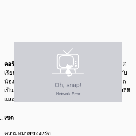
คอร์สเรียนคณิตศาสตร์ พื้นฐาน ม.ปลาย :
เป็นคอร์ส
เรียนที่เน้นในส่วนของการปูพื้นฐานด้านเนื้อหาให้กับ
น้องๆ โดยมีทั้งหมด 8บทเรียนด้วยกัน ซึ่งจะแบ่งออก
เป็น 4 หมวดหมู่ ได้แก่ พีชคณิต กราฟ เรขาคณิต สถิติ
และความน่าจะเป็น ดังนี้
เซต
ความหมายของเซต