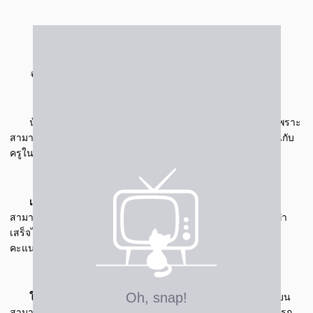
จากเด็กที่ไม่มั่นใจ สอบไม่ผ่าน แต่ตอนทำเกรดเฉลี่ยได้ 3.81
น้องเบนเล่าว่า .. การเรียนเป็นคลิปเหมาะกับน้องเบนมากๆ เพราะ
สามารถเรียนที่ไหนก็ได้ ติวเตอร์ที่เก่งได้ ก็สอนให้เข้าใจได้เหมือนกับ
ครูในโรงเรียนเลย
เรียนคณิต เพิ่มเติมกับครูแชมป์
ที่มีสูตรลัดในการทำโจทย์
สามารถเอาไปประยุกต์ใช้ในตอนสอบได้ น้องทำโจทย์ได้เร็วขึ้น ทำ
เสร็จได้ทันเวลา นอกจากนี้คะแนนสอบก็เพิ่มขึ้นด้วย ได้ 18-19/20
คะแนนเลย และวิชาคณิตเพิ่มเติม ก็
ได้เกรด 4 มาด้วย
ในวิชาฟิสิกส์ ครูพงศ์
ก็สอนเนื้อหาพร้อมบอกสูตรต่างๆ น้องเบน
สามารถ นำไปประยุกต์ใช้กับในการเรียนในห้องเรียน แล้วก็สามารถ