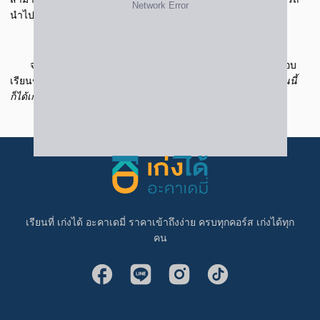
นำไปใช้กับข้อสอบ final หรือว่า midterm ได้
จากเด็กที่
ไม่ชอบวิชาชีวะ
แต่พอได้เรียนกับครูพี่หวาย ก็เริ่มชอบ
เรียนชีวิะมากขึ้น คะแนนสอบดีขึ้นมาก
จากที่เคยได้เกรด 2.5 ตอนนี้
ก็ได้เกรด 4 แล้ว
เรียนที่ เก่งได้ อะคาเดมี่ ราคาเข้าถึงง่าย ครบทุกคอร์ส เก่งได้ทุก
คน