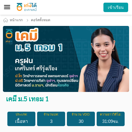
เข้าเรียน
หน้าแรก
คอร์สทั้งหมด
เคมี ม.5 เทอม 1
ประเภท:
จำนวนบท:
จำนวน VDO:
ความยาววิดีโอ:
เนื้อหา
3
30
31
:
09
ชม.