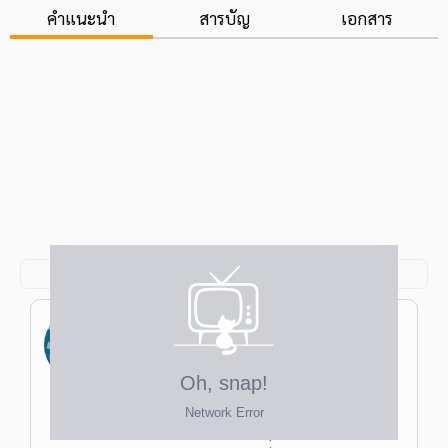
คำแนะนำ
สารบัญ
เอกสาร
เกศรินทร์ ศรีรุ่งเรือง
ป.โท วิทยาศาสตร์มหาบัณฑิต สาขา
วิทยาศาสตร์การแพทย์ แขนงอณูพันธุศาสตร์
คณะแพทยศาสตร์ จุฬาฯ ป.ตรี วิทยาศาสตร์
ครูฝนเคมี
บัณฑิต สาขาวิทยาศาสตร์สุขภาพ คณะ
วิทยาศาสตร์การกีฬา จุฬาฯ ป.ตรี นิติศาสตร์