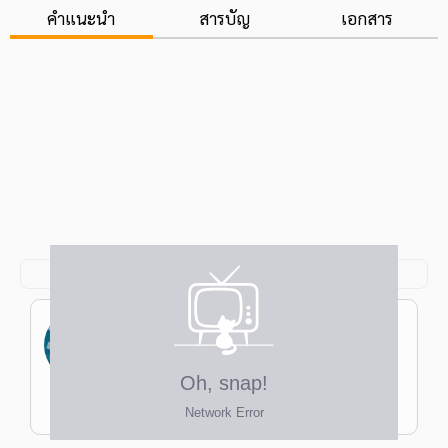
คำแนะนำ
สารบัญ
เอกสาร
จุฑาทิพย์ แซ่กี้
ป.โท ครุศาสตรมหาบัณฑิต การสอนภาษาไทย
จุฬาฯ ป.ตรี ครุศาสตรบัณฑิต (เกียรตินิยม
อันดับ 2) มัธยมศึกษา มนุษยศาสตร์-
ครูฝนไทย
สังคมศาสตร์ เอกภาษาไทย จุฬาฯ