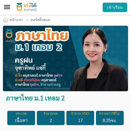
เข้าเรียน
หน้าแรก
คอร์สทั้งหมด
ภาษาไทย ม.1 เทอม 2
ประเภท:
จำนวนบท:
จำนวน VDO:
ความยาววิดีโอ:
เนื้อหา
2
17
8
:
25
ชม.