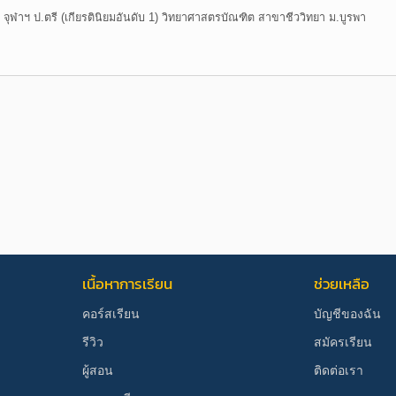
ุฬาฯ ป.ตรี (เกียรตินิยมอันดับ 1) วิทยาศาสตรบัณฑิต สาขาชีววิทยา ม.บูรพา
เนื้อหาการเรียน
ช่วยเหลือ
คอร์สเรียน
บัญชีของฉัน
รีวิว
สมัครเรียน
ผู้สอน
ติดต่อเรา