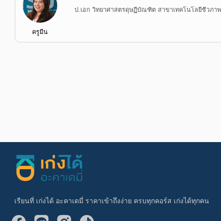
ป.เอก วิทยาศาสตรดุษฏีบัณฑิต สาขาเทคโนโลยีชีวภาพ จ
ครูมีน
เรียนที่ เก่งได้ อะคาเดมี่ ราคาเข้าถึงง่าย ครบทุกคอร์ส เก่งได้ทุกคน