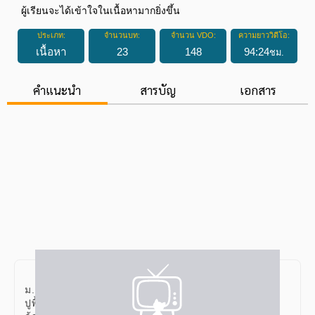
ผู้เรียนจะได้เข้าใจในเนื้อหามากยิ่งขึ้น
ประเภท:
จำนวนบท:
จำนวน VDO:
ความยาววิดีโอ:
เนื้อหา
23
148
94
:
24
ชม.
คำแนะนำ
สารบัญ
เอกสาร
คอร์สคณิตศาสตร์พื้นฐานและคณิตศาสตร์เพิ่มเติม
ม.ต้น เป็นคอร์สเรียนที่เน้นในส่วนของการ
ปูพื้นฐานด้านเนื้อหาให้กับน้องๆ โดยมีทั้งหมด 23 บทเรียน