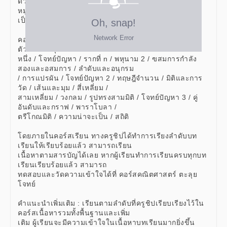
ด้วยกัน ซึ่งจะแบ่งออกเป็น 4 หมวด
หมู่ ได้แก่ พีชคณิต กราฟ เรขาคณิต สถิติและความน่าจะ
เป็น
คอร์สคณิตศาสตร์ ม.ต้น มีบทเรียน ดังต่อไปนี้ จำนวนและ
ตัวเลข / พหุนาม 1 / สมการกำลัง
หนึ่ง / โจทย์ปัญหา / รากที่ n / พหุนาม 2 / ฃสมการกำลัง
สองและอสมการ / ลำดับและอนุกรม
/ การแปรผัน / โจทย์ปัญหา 2 / ทฤษฎีจำนวน / มิติและการ
วัด / เส้นและมุม / สี่เหลี่ยม /
สามเหลี่ยม / วงกลม / รูปทรงสามมิติ / โจทย์ปัญหา 3 / คู่
อันดับและกราฟ / พาราโบลา /
ตรีโกณมิติ / ความน่าจะเป็น / สถิติ
โดยภายในคอร์สเรียน ทางครูชิปได้ทำการเรียงลำดับบท
เรียนให้เรียบร้อยแล้ว สามารถเรียน
เนื้อหาตามสารบัญได้เลย หากผู้เรียนทำการเรียนครบทุกบท
เรียนเรียบร้อยแล้ว สามารถ
ทดสอบและวัดความเข้าใจได้ที่ คอร์สคณิตศาสตร์ ตะลุย
โจทย์
คำแนะนำเพิ่มเติม : เรียนตามลำดับที่ครูชิปเรียบเรียงไว้ใน
คอร์สเนื้อหารวมทั้งพื้นฐานและเพิ่ม
เติม ผู้เรียนจะมีความเข้าใจในเนื้อหาบทเรียนมากยิ่งขึ้น