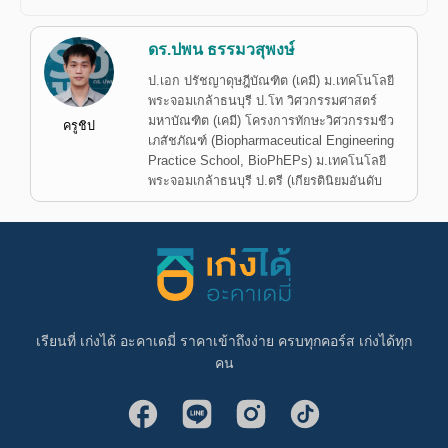
ดร.ปพน ธรรมวสุพงษ์
ป.เอก ปรัชญาดุษฎีบัณฑิต (เคมี) ม.เทคโนโลยี
พระจอมเกล้าธนบุรี ป.โท วิศวกรรมศาสตร์
มหาบัณฑิต (เคมี) โครงการทักษะวิศวกรรมชีว
ครูชิป
เภสัชภัณฑ์ (Biopharmaceutical Engineering
Practice School, BioPhEPs) ม.เทคโนโลยี
พระจอมเกล้าธนบุรี ป.ตรี (เกียรตินิยมอันดับ
เรียนที่ เก่งได้ อะคาเดมี่ ราคาเข้าถึงง่าย ครบทุกคอร์ส เก่งได้ทุก
คน