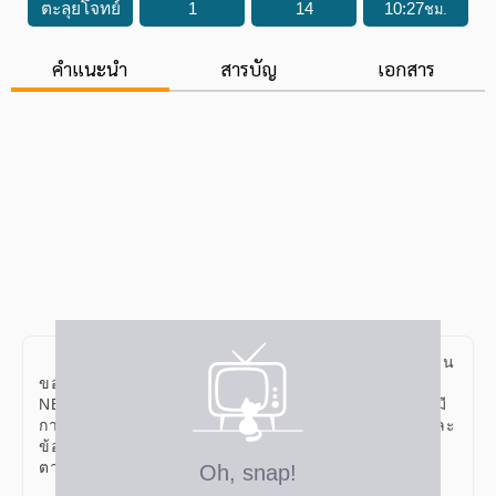
ตะลุยโจทย์
1
14
10
:
27
ชม.
คำแนะนำ
สารบัญ
เอกสาร
คอร์สชีววิทยา ตะลุยโจทย์ เป็นคอร์สเรียนที่เน้นในส่วน
ของการฝึกทำข้อสอบแข่งขันในสนามสอบต่างๆ เช่น O-
NET และ การสอบแข่งขันเข้ามหาวิทยาลัย ซึ่งข้อสอบจะมี
การแบ่งออกเป็น 2 หมวดหมู่ ได้แก่ ข้อสอบระดับ Basic และ
ข้อสอบระดับ Intermediate ผู้เรียนสามารถเลือกทำโจทย์
ตามหมวดหมู่ที่ต้องการได้เลย โดย