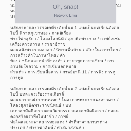
หมายเหตุ : วรรณคดี ระดับชั้นม.1-ม.3 มีบทเรียนดังนี้ ความ
หมายของวรรณคดี / ศิลปะการ
ประพันธ์ในวรรณคดี (วรรณศิลป์)
หลักภาษาและวรรณคดีระดับชั้นม.1 แบ่งเป็นบทเรียนดังต่อ
ไปนี้ นิราศภูเขาทอง / กาพย์เรื่อง
พระไชยสุริยา / โคลงโลกนิติ / สุภาษิตพระร่วง / กาพย์เห่ชม
เครื่องคาวหวาน / ราชาธิราช
ตอนสมิงพระรามอาสา / นิทานพื้นบ้าน / เสียงในภาษาไทย /
การสร้างคำในภาษาไทย / คำ
พ้อง / ชนิดและหน้าที่ของคำ / ภาษาพูดภาษาเขียน / การ
อ่านจับใจความ / การเขียนจดหมาย
ส่วนตัว / การเขียนสื่อสาร / กาพย์ยานี 11 / การฟัง การดู
การพูด
หลักภาษาและวรรณคดีระดับชั้นม.2 แบ่งเป็นบทเรียนดังต่อ
ไปนี้ บทละครเรื่องรามเกียรติ์
ตอนนารายณ์ปราบนนทก / โคลงภาพพระราชพงศาวดาร /
โคลงสุภาษิตพระราชนิพนธ์ / บท
เสภาสามัคคีเสวก ตอนวิศวกรรมาและสามัคคีเสวก / กลอน
ดอกสร้อยรำพึงในป่าช้า / กาพย์
ห่อโคลงประพาสธารทองแดง / คำที่มาจากภาษาต่าง
ประเทศ / คำราชาศัพท์ / คำสมาสสนธิ /