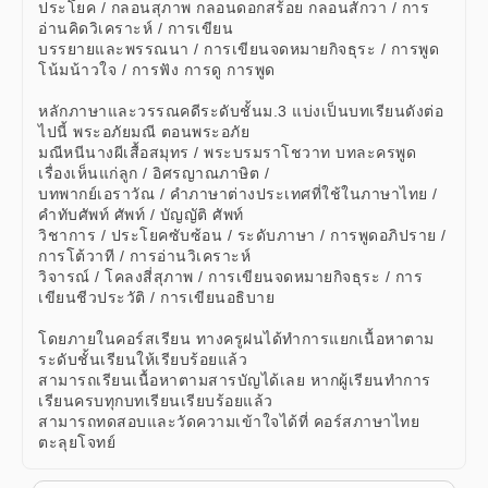
ประโยค / กลอนสุภาพ กลอนดอกสร้อย กลอนสักวา / การ
อ่านคิดวิเคราะห์ / การเขียน
บรรยายและพรรณนา / การเขียนจดหมายกิจธุระ / การพูด
โน้มน้าวใจ / การฟัง การดู การพูด
หลักภาษาและวรรณคดีระดับชั้นม.3 แบ่งเป็นบทเรียนดังต่อ
ไปนี้ พระอภัยมณี ตอนพระอภัย
มณีหนีนางผีเสื้อสมุทร / พระบรมราโชวาท บทละครพูด
เรื่องเห็นแก่ลูก / อิศรญาณภาษิต /
บทพากย์เอราวัณ / คำภาษาต่างประเทศที่ใช้ในภาษาไทย /
คำทับศัพท์ ศัพท์ / บัญญัติ ศัพท์
วิชาการ / ประโยคซับซ้อน / ระดับภาษา / การพูดอภิปราย /
การโต้วาที / การอ่านวิเคราะห์
วิจารณ์ / โคลงสี่สุภาพ / การเขียนจดหมายกิจธุระ / การ
เขียนชีวประวัติ / การเขียนอธิบาย
โดยภายในคอร์สเรียน ทางครูฝนได้ทำการแยกเนื้อหาตาม
ระดับชั้นเรียนให้เรียบร้อยแล้ว
สามารถเรียนเนื้อหาตามสารบัญได้เลย หากผู้เรียนทำการ
เรียนครบทุกบทเรียนเรียบร้อยแล้ว
สามารถทดสอบและวัดความเข้าใจได้ที่ คอร์สภาษาไทย
ตะลุยโจทย์