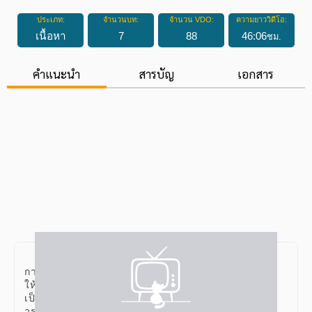
ประเภท:
จำนวนบท:
จำนวน VDO:
ความยาววิดีโอ:
เนื้อหา
7
88
46
:
06
ชม.
คำแนะนำ
สารบัญ
เอกสาร
คอร์สภาษไทย ม.ต้น เป็นคอร์สเรียนที่เน้นในส่วนของ
การปูพื้นฐานด้านเนื้อหา
ให้กับน้องๆ โดยมีทั้งหมด 7 บทเรียนด้วยกัน ซึ่งจะแบ่งออก
เป็น 2 หมวดหมู่ หลักภาษาและ
วรรณคดี