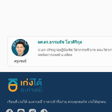
ผศ.ดร.ธรรมธัช โอวศิริกุล
ป.เอก ปรัชญาดุษฎีบัณฑิต วิศวกรรมชีวเวช คณะวิศวกร
เทคนิคการแพทย์ ม.มหิดล
ครูแชมป์
เรียนที่ เก่งได้ อะคาเดมี่ ราคาเข้าถึงง่าย ครบทุกคอร์ส เก่งได้ทุกคน