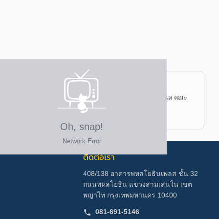
ิดล ป.ตรี วิทยาศาสตรบัณฑิต (เกียรตินิยมอันดับ 2) รังสีเทคนิค คณะ
ติดต่อเรา
408/138 อาคารพหลโยธินเพลส ชั้น 32
ถนนพหลโยธิน แขวงสามเสนใน เขต
พญาไท กรุงเทพมหานคร 10400
081-691-5146