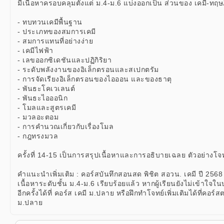
มีเนื้อหาครอบคลุมตั้งแต่ ม.4-ม.6 แบ่งออกเป็น ส่วนของ เคมี-ทฤษฎ
- ทบทวนเคมีพื้นฐาน
- ประเภทของสมการเคมี
- สมการแทนที่อย่างง่าย
- เคมีไฟฟ้า
- เลขออกซิเดชันและปฏิกิริยา
- ระดับพลังงานของอิเล็กตรอนและสเปกตรัม
- การจัดเรียงอิเล็กตรอนของไอออน และของธาตุ
- พันธะโคเวเลนต์
- พันธะไอออนิก
- โมลและสูตรเคมี
- มวลอะตอม
- การคำนวณเกี่ยวกับเรื่องโมล
- กฎทรงมวล
ครั้งที่ 14-15 เป็นการสรุปเนื้อหาและการอธิบายเฉลย ตัวอย่างโจ
คำแนะนำเพิ่มเติม : คอร์สบันทึกสอนสด พิชิต สอวน. เคมี ปี 2568
เนื้อหาระดับชั้น ม.4-ม.6 เรียบร้อยแล้ว หากผู้เรียนยังไม่เข้าใ
อีกครั้งได้ที่ คอร์ส เคมี ม.ปลาย หรือฝึกทำโจทย์เพิ่มเติมได้ที่คอ
ม.ปลาย