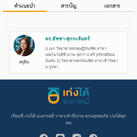
คำแนะนำ
สารบัญ
เอกสาร
ดร.ธัชชา ศุกระจันทร์
ป.เอก วิทยาศาสตรดุษฏีบัณฑิต สาขา
เทคโนโลยีชีวภาพ จุฬาฯ ป.ตรี (เกียรตินิยม
อันดับ 1) วิทยาศาสตรบัณฑิต สาขาชีววิทยา
ครูมีน
ม.บูรพา
เรียนที่ เก่งได้ อะคาเดมี่ ราคาเข้าถึงง่าย ครบทุกคอร์ส เก่งได้ทุก
คน