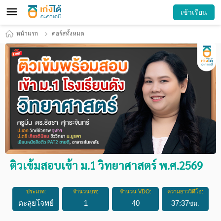
เข้าเรียน
หน้าแรก
คอร์สทั้งหมด
ติวเข้มสอบเข้า ม.1 วิทยาศาสตร์ พ.ศ.2569
ประเภท:
จำนวนบท:
จำนวน VDO:
ความยาววิดีโอ:
ตะลุยโจทย์
1
40
37
:
37
ชม.