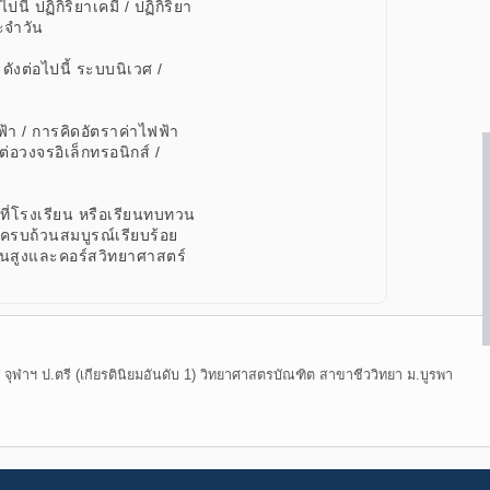
นี้ ปฏิกิริยาเคมี / ปฏิกิริยา
ะจำวัน
งต่อไปนี้ ระบบนิเวศ /
ฟ้า / การคิดอัตราค่าไฟฟ้า
รต่อวงจรอิเล็กทรอนิกส์ /
บที่โรงเรียน หรือเรียนทบทวน
2 ครบถ้วนสมบูรณ์เรียบร้อย
้นสูงและคอร์สวิทยาศาสตร์
ุฬาฯ ป.ตรี (เกียรตินิยมอันดับ 1) วิทยาศาสตรบัณฑิต สาขาชีววิทยา ม.บูรพา