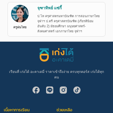
จุฑาทิพย์ แซ่กี้
ป.โท ครุศาสตรมหาบัณฑิต การสอนภาษาไทย
จุฬาฯ ป.ตรี ครุศาสตรบัณฑิต (เกียรตินิยม
อันดับ 2) มัธยมศึกษา มนุษยศาสตร์-
ครูฝนไทย
สังคมศาสตร์ เอกภาษาไทย จุฬาฯ
เรียนที่ เก่งได้ อะคาเดมี่ ราคาเข้าถึงง่าย ครบทุกคอร์ส เก่งได้ทุก
คน
เนื้อหาการเรียน
ช่วยเหลือ