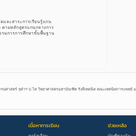
วัดและสาระการเรียนรู้แกน
60) ตามหลักสูตรแกนกลางการ
รรมการการศึกษาขั้นพื้นฐาน
รมศาสตร์ จุฬาฯ ป.โท วิทยาศาสตรมหาบัณฑิต รังสีเทคนิค คณะเทคนิคการแพทย์ ม.มห
เนื้อหาการเรียน
ช่วยเหลือ
คอร์สเรียน
บัญชีของฉัน