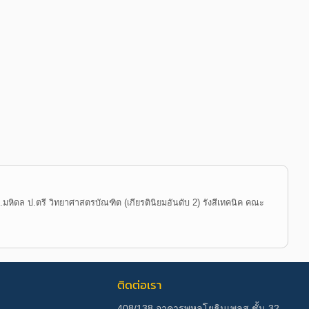
ิดล ป.ตรี วิทยาศาสตรบัณฑิต (เกียรตินิยมอันดับ 2) รังสีเทคนิค คณะ
ติดต่อเรา
408/138 อาคารพหลโยธินเพลส ชั้น 32