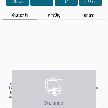
เนื้อหา
1
12
4
:
55
ชม.
คำแนะนำ
สารบัญ
เอกสาร
คอร์สวิทยาศาสตร์พื้นฐาน ป.ปลาย เป็นคอร์สเรียนที่
เน้นในส่วนของการปูพื้นฐานด้านเนื้อหา
ให้กับน้องๆ โดยมีทั้งหมด 19 บทเรียนด้วยกัน ซึ่งจะแบ่งออก
เป็น 4 หมวดหมู่ ชีววิทยา เคมี
ฟิสิกส์ โลกและอวกาศ