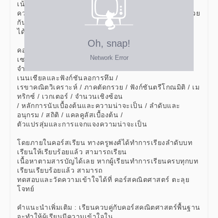
เน้นในส่วนของการปูพื้นฐานและเสริม
ความรู้ด้านเนื้อหาให้กับน้องๆ โดยมีทั้งหมด 16 บทเรียนด้วย
กัน ซึ่งจะแบ่งออกเป็น 4 หมวดหมู่
ได้แก่ พีชคณิต กราฟ เรขาคณิต สถิติและความน่าจะเป็น
คอร์สคณิตศาสตร์ พื้นฐาน ม.ปลาย มีบทเรียน ดังต่อไปนี้
เซต / ตรรกศาสตร์ / ระบบ
จำนวนจริง / ความสัมพันธ์และฟังก์ชัน / ฟังก์ชันเอกซ์โพ
เนนเชียลและฟังก์ชันลอการทึม /
เรขาคณิตวิเคราะห์ / ภาคตัดกรวย / ฟังก์ชันตรีโกณมิติ / เม
ทริกซ์ / เวกเตอร์ / จำนวนเชิงซ้อน
/ หลักการนับเบื้องต้นและความน่าจะเป็น / ลำดับและ
อนุกรม / สถิติ / แคลคูลัสเบื้องต้น /
ตัวแปรสุ่มและการแจกแจงความน่าจะเป็น
โดยภายในคอร์สเรียน ทางครูพงศ์ได้ทำการเรียงลำดับบท
เรียนให้เรียบร้อยแล้ว สามารถเรียน
เนื้อหาตามสารบัญได้เลย หากผู้เรียนทำการเรียนครบทุกบท
เรียนเรียบร้อยแล้ว สามารถ
ทดสอบและวัดความเข้าใจได้ที่ คอร์สคณิตศาสตร์ ตะลุย
โจทย์
คำแนะนำเพิ่มเติม : เรียนควบคู่กับคอร์สคณิตศาสตร์พื้นฐาน
จะทำให้ผู้เรียนมีความเข้าใจใน