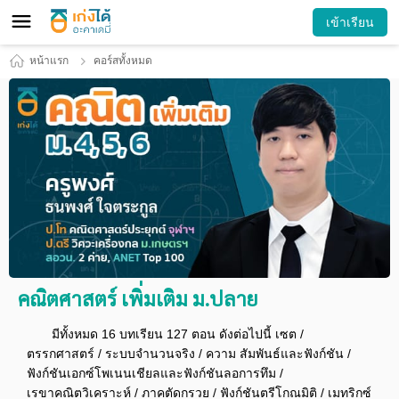
เข้าเรียน
หน้าแรก
คอร์สทั้งหมด
คณิตศาสตร์ เพิ่มเติม ม.ปลาย
มีทั้งหมด 16 บทเรียน 127 ตอน ดังต่อไปนี้ เซต /
ตรรกศาสตร์ / ระบบจำนวนจริง / ความ สัมพันธ์และฟังก์ชัน /
ฟังก์ชันเอกซ์โพเนนเชียลและฟังก์ชันลอการทึม /
เรขาคณิตวิเคราะห์ / ภาคตัดกรวย / ฟังก์ชันตรีโกณมิติ / เมทริกซ์