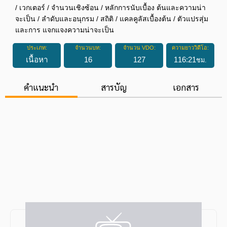
/ เวกเตอร์ / จำนวนเชิงซ้อน / หลักการนับเบื้อง ต้นและความน่า
จะเป็น / ลำดับและอนุกรม / สถิติ / แคลคูลัสเบื้องต้น / ตัวแปรสุ่ม
และการ แจกแจงความน่าจะเป็น
ประเภท:
จำนวนบท:
จำนวน VDO:
ความยาววิดีโอ:
เนื้อหา
16
127
116
:
21
ชม.
คำแนะนำ
สารบัญ
เอกสาร
คอร์สคณิตศาสตร์ เพิ่มเติม ม.ปลาย เป็นคอร์สเรียนที่