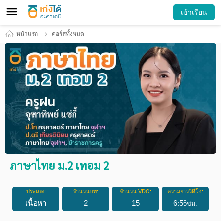
เข้าเรียน
หน้าแรก
คอร์สทั้งหมด
ภาษาไทย ม.2 เทอม 2
ประเภท:
จำนวนบท:
จำนวน VDO:
ความยาววิดีโอ:
เนื้อหา
2
15
6
:
56
ชม.