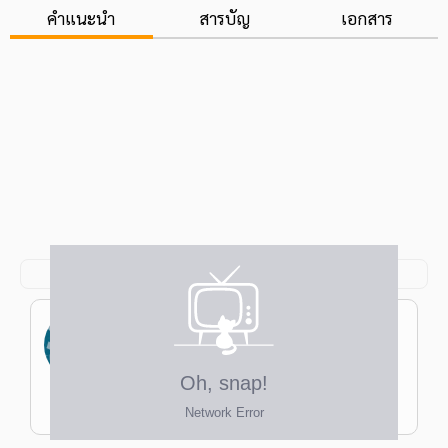
คำแนะนำ
สารบัญ
เอกสาร
จุฑาทิพย์ แซ่กี้
ป.โท ครุศาสตรมหาบัณฑิต การสอนภาษาไทย
จุฬาฯ ป.ตรี ครุศาสตรบัณฑิต (เกียรตินิยม
อันดับ 2) มัธยมศึกษา มนุษยศาสตร์-
ครูฝนไทย
สังคมศาสตร์ เอกภาษาไทย จุฬาฯ