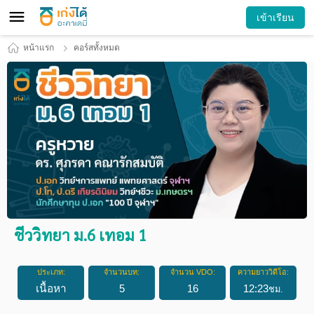
เข้าเรียน
หน้าแรก
คอร์สทั้งหมด
ชีววิทยา ม.6 เทอม 1
ประเภท:
จำนวนบท:
จำนวน VDO:
ความยาววิดีโอ:
เนื้อหา
5
16
12
:
23
ชม.