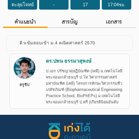
ตะลุยโจทย์
-
17
17
:
04
ชม.
คำแนะนำ
สารบัญ
เอกสาร
ติวเข้มสอบเข้า ม.4 คณิตศาสตร์ 2570
ดร.ปพน ธรรมวสุพงษ์
ป.เอก ปรัชญาดุษฎีบัณฑิต (เคมี) ม.เทคโนโลยี
พระจอมเกล้าธนบุรี ป.โท วิศวกรรมศาสตร์
มหาบัณฑิต (เคมี) โครงการทักษะวิศวกรรมชีว
ครูชิป
เภสัชภัณฑ์ (Biopharmaceutical Engineering
Practice School, BioPhEPs) ม.เทคโนโลยี
พระจอมเกล้าธนบุรี ป.ตรี (เกียรตินิยมอันดับ