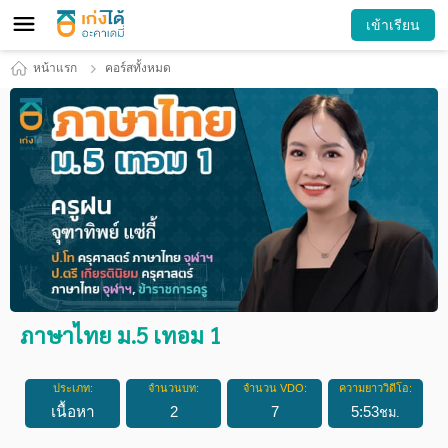
เข้าเรียน
หน้าแรก
คอร์สทั้งหมด
ภาษาไทย ม.5 เทอม 1
ประเภท:
จำนวนบท:
จำนวน VDO:
ความยาววิดีโอ:
เนื้อหา
2
7
5
:
53
ชม.