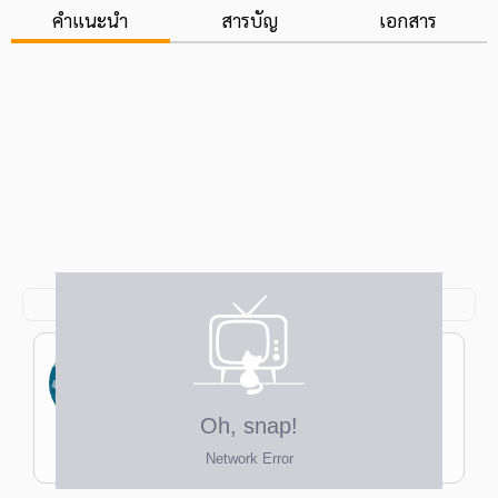
คำแนะนำ
สารบัญ
เอกสาร
จุฑาทิพย์ แซ่กี้
ป.โท ครุศาสตรมหาบัณฑิต การสอนภาษาไทย
จุฬาฯ ป.ตรี ครุศาสตรบัณฑิต (เกียรตินิยม
อันดับ 2) มัธยมศึกษา มนุษยศาสตร์-
ครูฝนไทย
สังคมศาสตร์ เอกภาษาไทย จุฬาฯ