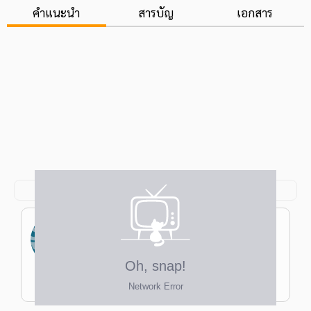
คำแนะนำ
สารบัญ
เอกสาร
ประมาณ โฆษิตตาพานิช
ป.โท ครุศาสตร์มหาบัณฑิต สาขาวิชาการ
สอนสังคมศึกษา จุฬาฯ ป.ตรี ศิลปศาสตร์
บัณฑิต สาขาวิชาประวัติศาสตร์
ครูแป๊ป
ม.ศรีนครินทรวิโรฒ (เกียรตินิยมอันดับ 1)