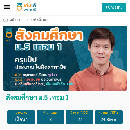
เข้าเรียน
หน้าแรก
คอร์สทั้งหมด
สังคมศึกษา ม.5 เทอม 1
ประเภท:
จำนวนบท:
จำนวน VDO:
ความยาววิดีโอ:
เนื้อหา
3
27
24
:
35
ชม.