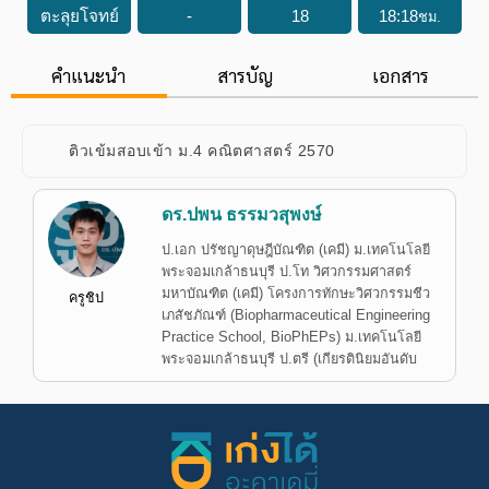
ตะลุยโจทย์
-
18
18
:
18
ชม.
คำแนะนำ
สารบัญ
เอกสาร
ติวเข้มสอบเข้า ม.4 คณิตศาสตร์ 2570
ดร.ปพน ธรรมวสุพงษ์
ป.เอก ปรัชญาดุษฎีบัณฑิต (เคมี) ม.เทคโนโลยี
พระจอมเกล้าธนบุรี ป.โท วิศวกรรมศาสตร์
มหาบัณฑิต (เคมี) โครงการทักษะวิศวกรรมชีว
ครูชิป
เภสัชภัณฑ์ (Biopharmaceutical Engineering
Practice School, BioPhEPs) ม.เทคโนโลยี
พระจอมเกล้าธนบุรี ป.ตรี (เกียรตินิยมอันดับ