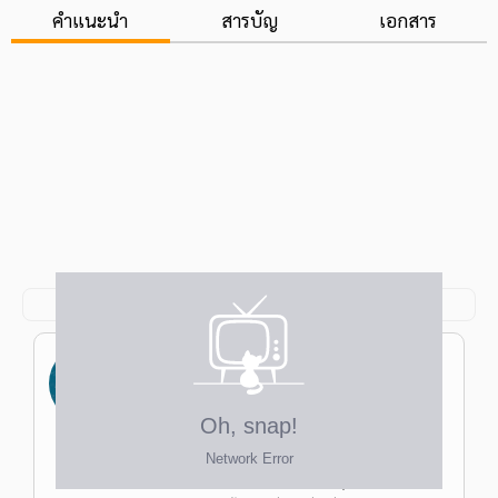
คำแนะนำ
สารบัญ
เอกสาร
ดร.ปพน ธรรมวสุพงษ์
ป.เอก ปรัชญาดุษฎีบัณฑิต (เคมี) ม.เทคโนโลยี
พระจอมเกล้าธนบุรี ป.โท วิศวกรรมศาสตร์
มหาบัณฑิต (เคมี) โครงการทักษะวิศวกรรมชีว
ครูชิป
เภสัชภัณฑ์ (Biopharmaceutical Engineering
Practice School, BioPhEPs) ม.เทคโนโลยี