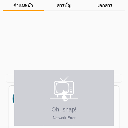
คำแนะนำ
สารบัญ
เอกสาร
ผศ.ดร.ธรรมธัช โอวศิริกุล
ป.เอก ปรัชญาดุษฎีบัณฑิต วิศวกรรมชีวเวช
คณะวิศวกรรมศาสตร์ จุฬาฯ ป.โท วิทยา
ศาสตรมหาบัณฑิต รังสีเทคนิค คณะเทคนิค
ครูแชมป์
การแพทย์ ม.มหิดล ป.ตรี วิทยาศาสตรบัณฑิต
(เกียรตินิยมอันดับ 2) รังสีเทคนิค คณะเทคนิค