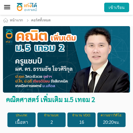
เข้าเรียน
หน้าแรก
คอร์สทั้งหมด
คณิตศาสตร์ เพิ่มเติม ม.5 เทอม 2
ประเภท:
จำนวนบท:
จำนวน VDO:
ความยาววิดีโอ:
เนื้อหา
2
16
20
:
20
ชม.