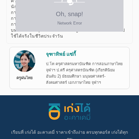
ความรู้และทักษะด้านภาษาไทยของ
นักเรียนตามมาตรฐานการเรียนรู้ของหลักสูตรแกนกลาง
การศึกษาขั้นพื้นฐาน โดยข้อสอบจะเน้นทั้ง
การอ่าน การเขียน การฟัง การดู การพูด หลักภาษา และ
การคิดวิเคราะห์จากสถานการณ์หรือ
บทความต่าง ๆ ซึ่งเป็นทักษะสำคัญที่นักเรียนสามารถนำไป
ใช้ได้จริงในชีวิตประจำวัน
จุฑาทิพย์ แซ่กี้
ป.โท ครุศาสตรมหาบัณฑิต การสอนภาษาไทย
จุฬาฯ ป.ตรี ครุศาสตรบัณฑิต (เกียรตินิยม
อันดับ 2) มัธยมศึกษา มนุษยศาสตร์-
ครูฝนไทย
สังคมศาสตร์ เอกภาษาไทย จุฬาฯ
เรียนที่ เก่งได้ อะคาเดมี่ ราคาเข้าถึงง่าย ครบทุกคอร์ส เก่งได้ทุก