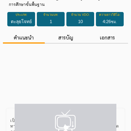
การศึกษาขั้นพื้นฐาน
ประเภท:
จำนวนบท:
จำนวน VDO:
ความยาววิดีโอ:
ตะลุยโจทย์
1
10
4
:
26
ชม.
คำแนะนำ
สารบัญ
เอกสาร
การสอบ O-NET วิชาภาษาไทย ชั้นประถมศึกษาปีที่ 6
เป็นการทดสอบที่จัดโดย สถาบันทดสอบ
ทางการศึกษาแห่งชาติ (องค์การมหาชน) หรือ สทศ. เพื่อวัด