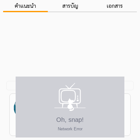
คำแนะนำ
สารบัญ
เอกสาร
อาคม แซ่ลิ้ม
ป.โท ศึกษาศาสตรมหาบัณฑิต สาขาการสอน
สังคมศึกษา ม.ศิลปากร ป.ตรี (เกียตินิยมอันดับ
1) ศึกษาศาสตรบัณฑิต สาขาสังคมศึกษา
ครูโต๋
ม.ศิลปากร