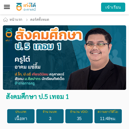
เข้าเรียน
หน้าแรก
คอร์สทั้งหมด
สังคมศึกษา ป.5 เทอม 1
ประเภท:
จำนวนบท:
จำนวน VDO:
ความยาววิดีโอ:
เนื้อหา
3
35
11
:
48
ชม.