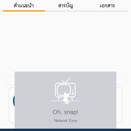
คำแนะนำ
สารบัญ
เอกสาร
สุภาณี ตาเที่ยง
ป.ตรี ศิลปศาสตร์บัณฑิต เอกภาษาและ
วรรณคดีอังกฤษ ม.ธรรมศาสตร์
ครูเอิง