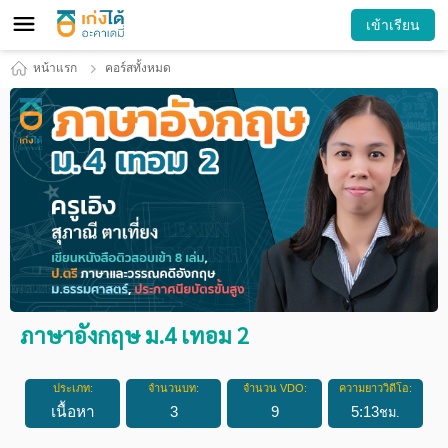
เข้าเรียน
หน้าแรก
คอร์สทั้งหมด
ภาษาอังกฤษ ม.4 เทอม 2
ประเภท:
จำนวนบท:
จำนวน VDO:
ความยาววิดีโอ:
เนื้อหา
3
9
5
:
13
ชม.