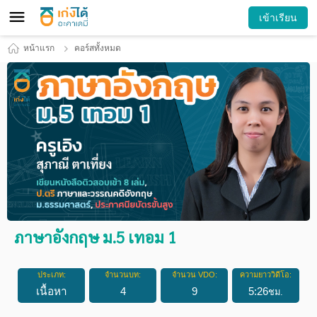
เข้าเรียน
หน้าแรก
คอร์สทั้งหมด
ภาษาอังกฤษ ม.5 เทอม 1
ประเภท:
จำนวนบท:
จำนวน VDO:
ความยาววิดีโอ:
เนื้อหา
4
9
5
:
26
ชม.