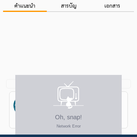
คำแนะนำ
สารบัญ
เอกสาร
สุภาณี ตาเที่ยง
ป.ตรี ศิลปศาสตร์บัณฑิต เอกภาษาและ
วรรณคดีอังกฤษ ม.ธรรมศาสตร์
ครูเอิง