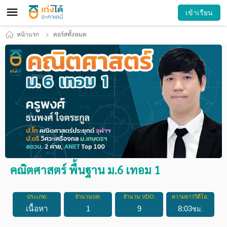
เข้าเรียน
หน้าแรก
คอร์สทั้งหมด
คณิตศาสตร์ พื้นฐาน ม.6 เทอม 1
ประเภท:
จำนวนบท:
จำนวน VDO:
ความยาววิดีโอ:
เนื้อหา
1
9
8
:
03
ชม.