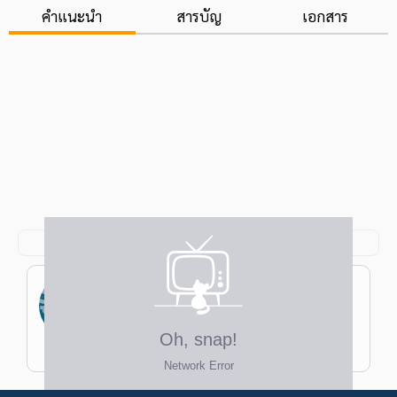
คำแนะนำ
สารบัญ
เอกสาร
ธนพงศ์ ใจตระกูล
ป.โท วิทยาศาสตร์มหาบัณฑิต คณิตศาสตร์
ประยุกต์ จุฬาฯ ป.ตรี วิศวกรรมศาสตร์บัณฑิต
วิศวกรรมเครื่องกล ม.เกษตรฯ
ครูพงศ์