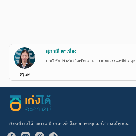
สุภาณี ตาเที่ยง
ป.ตรี ศิลปศาสตร์บัณฑิต เอกภาษาและวรรณคดีอังกฤษ
ครูเอิง
เรียนที่ เก่งได้ อะคาเดมี่ ราคาเข้าถึงง่าย ครบทุกคอร์ส เก่งได้ทุกคน