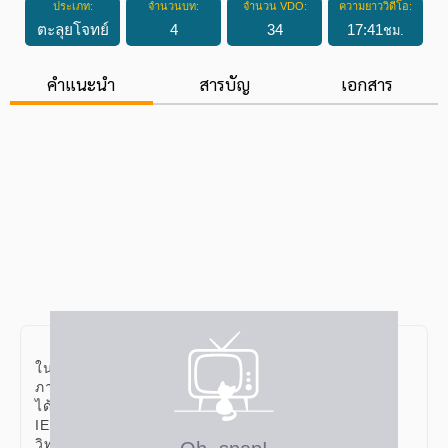
ประเภท:
จำนวนบท:
จำนวน VDO:
ความยาววิดีโอ:
ตะลุยโจทย์
4
34
17
:
41
ชม.
คำแนะนำ
สารบัญ
เอกสาร
คอร์สเรียนที่เน้นในส่วนของการฝึกทำข้อสอบแข่งขัน
ในสนามสอบวัดระดับความสามารถทาง
ภาษาอังกฤษ ซึ่งจะมีการแบ่งข้อสอบออกเป็น 4 หมวดหมู่
ได้แก่ TU-GET, CU-TEP, TOEIC และ
IELTS เหมาะสำหรับนักเรียนชั้น ม.4-ม.6 ที่เรียนคอร์ส
วิทยาศาสตร์พื้นฐานครบถ้วนแล้ว