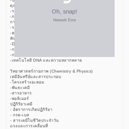
ดุลยภาพของร่างกาย
-ระบบภูมิคุ้มกัน
-การลำเลียงสารเข้า-ออกเซลล์
การควบคุมและประสานงาน
-ระบบประสาท
-ฮอร์โมนพืช
พันธุกรรมและวิวัฒนาการ
-DNA
-การมิวเทชัน
-การคัดเลือกโดยธรรมชาติ
-เทคโนโลยี DNA และความหลากหลาย
วิทยาศาสตร์กายภาพ (Chemistry & Physics)
เคมีอินทรีย์และสารประกอบ
-โครงสร้างอะตอม
-พันธะเคมี
-สารอาหาร
-พอลิเมอร์
ปฏิกิริยาเคมี
- อัตราการเกิดปฏิกิริยา
- กรด-เบส
- สารเคมีในชีวิตประจำวัน
แรงและการเคลื่อนที่