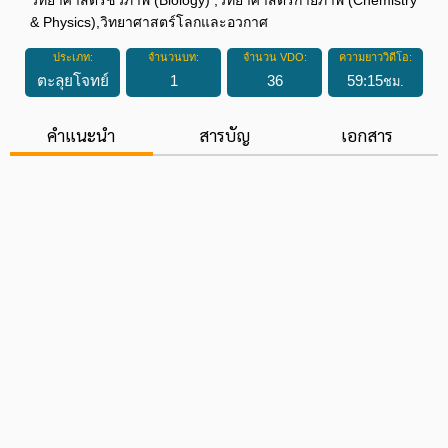
& Physics),วิทยาศาสตร์โลกและอวกาศ
ประเภท:
จำนวนบท:
จำนวน VDO:
ความยาววิดีโอ:
ตะลุยโจทย์
1
36
59
:
15
ชม.
คำแนะนำ
สารบัญ
เอกสาร