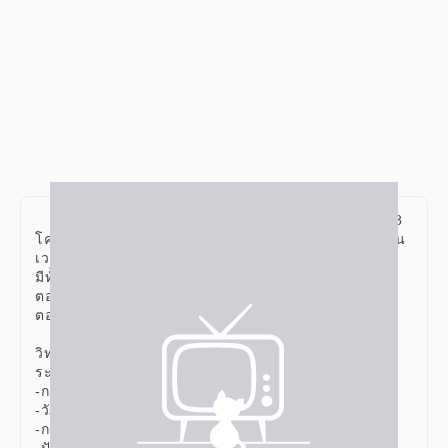
ข้อสอบ A-Level 63 Sci วิทยาศาสตร์ประยุกต์ ปี 2568
โครงสร้างข้อสอบ จำนวน 30 ข้อ คะแนนเต็ม 100 คะแนน
เวลา 90 นาที
มีทั้งหมด 2 ตอนดังนี้
ตอนที่ 1 : ปรนัย 5 ตัวเลือก 24 ข้อ
ตอนที่ 2 : เลือกตอบเชิงซ้อน 6 ข้อ
วิทยาศาสตร์ชีวภาพ (Biology)
ระบบนิเวศและสิ่งแวดล้อม
-การถ่ายทอดพลังงาน
-วัฏจักรสาร
-การเปลี่ยนแปลงแทนที่
-ปัญหาสิ่งแวดล้อม