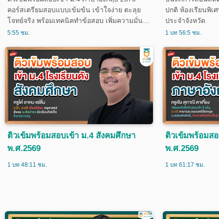
คอร์สเตรียมสอบแบบเข้มข้น เข้าใจง่าย ตะลุย
ปกติ ห้องเรียนพิเ
โจทย์จริง พร้อมเทคนิคทำข้อสอบ เพิ่มความมั่นใจ
ประจำจังหวัด
ก่อนสอบ เรียนทั้งหมด 30 ครั้ง ครบ 4 ทักษะ
5:55 ชม.
1 บท 56:5 ชม.
สำคัญ Grammar Reading Vocabulary
Conversation เหมาะสำหรับน้อง ม.ต้น กำลัง
เตรียมสอบเข้า ม.4 โรงเรียนชั้นนำ และสนาม
สอบแข่งขันต่าง ๆ
ติวเข้มพร้อมสอบเข้า ม.4 สังคมศึกษา
ติวเข้มพร้อมส
พ.ศ.2569
พ.ศ.2569
1 บท 48:11 ชม.
1 บท 61:17 ชม.