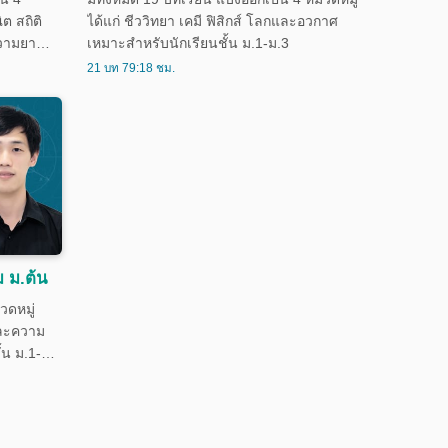
ต สถิติ
ได้แก่ ชีววิทยา เคมี ฟิสิกส์ โลกและอวกาศ
ความยาก
เหมาะสำหรับนักเรียนชั้น ม.1-ม.3
มากกว่า
21 บท 79:18 ชม.
ียนระดับ
ม ม.ต้น
วดหมู่
และความ
้น ม.1-