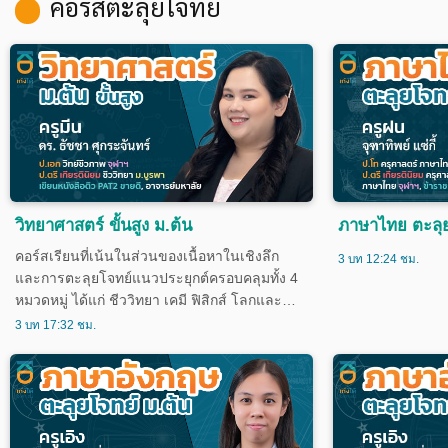
คอร์สตะลุยโจทย์
วิทยาศาสตร์ ขั้นสูง ม.ต้น
ภาษาไทย ตะลุย
คอร์สเรียนที่เน้นในส่วนของเนื้อหาในเชิงลึก
3 บท 12:24 ชม.
และการตะลุยโจทย์แนวประยุกต์ครอบคลุมทั้ง 4
หมวดหมู่ ได้แก่ ชีววิทยา เคมี ฟิสิกส์ โลกและ
อวกาศเหมาะสำหรับนักเรียนชั้น ม.1-ม.3 ที่เรียน
3 บท 17:32 ชม.
คอร์สวิทยาศาสตร์พื้นฐานครบถ้วนแล้ว