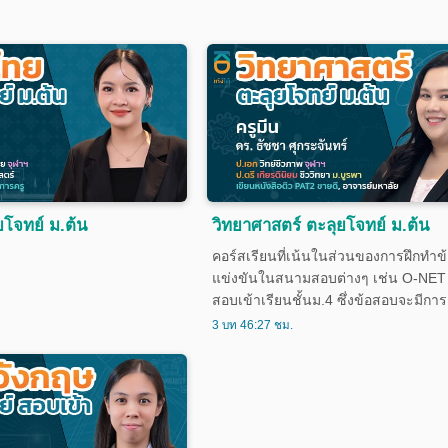
โจทย์ ม.ต้น
วิทยาศาสตร์ ตะลุยโจทย์ ม.ต้น
คอร์สเรียนที่เน้นในส่วนของการฝึกทำข
แข่งขันในสนามสอบต่างๆ เช่น O-NET
สอบเข้าเรียนชั้นม.4 ซึ่งข้อสอบจะมีกา
เป็น 4 หมวดหมู่ ได้แก่ ชีววิทยา เคมี ฟิส
3 บท 46:27 ชม.
และอวกาศ เหมาะสำหรับนักเรียนชั้น ม.1
เรียนคอร์สวิทยาศาสตร์พื้นฐานครบถ้ว