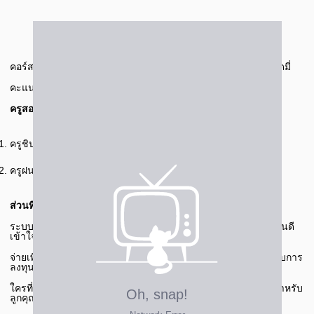
คอร์สเรียนคุณภาพ คุ้มค่าเกินราคา หลังจากเรียนที่ เก่งได้ อะคาเดมี่
คะแนนสอบก็เพิ่มขึ้นอย่างชัดเจน เพราะติวงเตอร์เก็งข้อสอบแม่น
ครูสอนดี เข้าใจง่าย
ครูชิป อธิบายละเอียด ทำให้เข้าใจเนื้อหาได้เร็ว
ครูฝน ติวตรงแนวข้อสอบ ทำให้ทำข้อสอบได้ดีขึ้น
ส่วนที่ประทับใจ
ระบบเรียนออนไลน์แบบบุฟเฟ่ต์ ดูซ้ำได้ไม่จำกัด ติวเตอร์ทุกคนสอนดี
เข้าใจง่าย ทำให้คะแนนดีขึ้น
จ่ายเพียง 600 บาท/เดือน สามารถเลือกเรียนได้หลายวิชา คุ้มค่ากับการ
ลงทุนเพื่ออนาคต!
ใครที่อยากเพิ่มคะแนน เก่งได้ อะคาเดมี่ อาจจะเป็นตัวเลือกที่ใช่สำหรับ
ลูกคุณ!