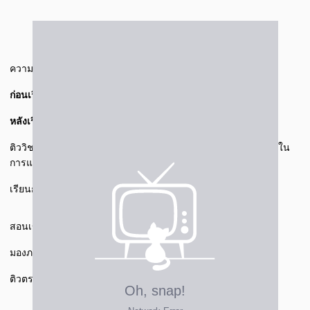
ความประทับใจ คือ
สอนเข้าใจง่าย เนื้อหาตรงกับที่โรงเรียน
ก่อนเรียน
เต็ม 10 คะแนน สอบได้ 7-8 คะแนน
หลังเรียน
เต็ม 10 คะแนน สอบได้ 9 คะแนน
ติววิชาวิทยาศาสตร์กับ ครูมีน เก่งได้
ได้รางวัลชนะเลิศอันดับที่ 1
ใน
การแข่งขันวันวิทยาศาสตร์
เรียนกับครมีน เก่งได้
สอนเข้าใจ
มองภาพรวมของเนื้อหาได้อย่างชัดเจน
ติวตรงจุด+เก็งข้อสอบแม่น