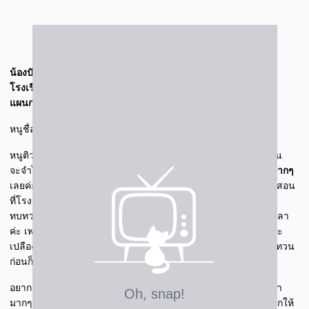
น้องปันปัน ณัชชา นกแก้ว
โรงเรียนนิรมลชุมพร ม.1
แผนการเรียน วิทย์-คณิต (สสวท.)
หนูชื่อปันปัน อยู่ระดับชั้น ม.1 ห้องวิทย์-คณิต เป็นของสสวท.
หนูติวสังคมกับภาษาไทยเป็นหลัก สอนเข้าใจมากค่ะ เวลาหนูฟังมัน
จะจําได้เอง เสียงครูเขาเข้าหูไปเลยค่ะ แบบว่า
คะแนนดีขึ้นเยอะมากๆ
เลยค่ะ ค่อนข้างที่จะสนุกกับการเรียนค่ะ ไม่ค่อยเบื่อ เวลาที่เหมือนสอน
ที่โรงเรียนแล้วหนูไม่เข้าใจ หนูก็จะมาเปิดดูค่ะ แล้วก็ก่อนสอบเพื่อ
ทบทวนสิ่งที่เรียนค่ะ ตัดสินใจว่าเพราะมันค่อนข้างที่จะประหยัดเวลา
ค่ะ เพราะถ้าหนูไปเรียนพิเศษข้างนอกก็จะเสียค่าน้ํามัน ค่อนข้างจะ
เปลืองเงินมากๆ หนูก็เลยคิดว่าถ้าเรียนที่บ้านแล้วก็เราสามารถทบทวน
ก่อนก็ได้ค่ะ ก็เลยคิดว่ามันเป็นข้อดี ก็เลยเลือกสมัครมาค่ะ
อยากเชิญชวนให้ทุกคนมาลองเรียนก่อนนะคะ เพราะประหยัดเวลา
มากๆ เลย เพราะเราสามารถดูตอนไหนก็ได้ สถานที่ไหนก็ได้ อยากให้