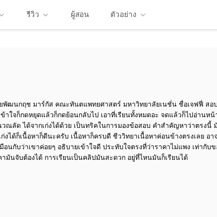
รีวิว
ผู้สอน
ตัวอย่าง
 นายพัฒนกฤช มาร์กัส คณะทันตแพทยศาสตร์ มหาวิทยาลัยเนชั่น ชื่อเจฟฟี่ 
่เข้าใจก็กดหยุดแล้วก็กดย้อนกลับไป เอาที่เรียนทั้งหมดอะ จดแล้วก็ไปอ่านห
วณลัด ได้จากเก่งได้ด้วย เป็นทริคในการมองข้อสอบ คำสำคัญหาว่าตรงนี้ ม
นเก่งได้ก็เนื้อหาก็ดีนะครับ เนื้อหาก็ครบดี ชีววิทยาเนื้อหาค่อนข้างตรงเลย อ
หมือนกับว่าเขาค่อยๆ อธิบายเข้าใจดี ประทับใจตรงที่ว่าราคาไม่แพง เท่ากับ
ามันจับต้องได้ การเรียนเป็นคลิปมันสะดวก อยู่ที่ไหนมันก็เรียนได้