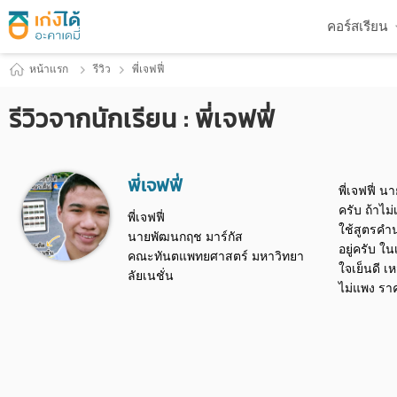
คอร์สเรียน
หน้าแรก
รีวิว
พี่เจฟฟี่
รีวิวจากนักเรียน : พี่เจฟฟี่
พี่เจฟฟี่
พี่เจฟฟี่
ครับ ถ้าไม
พี่เจฟฟี่
ใช้สูตรคำน
นายพัฒนกฤช มาร์กัส
อยู่ครับ ใ
คณะทันตแพทยศาสตร์ มหาวิทยา
ใจเย็นดี เ
ลัยเนชั่น
ไม่แพง ราค