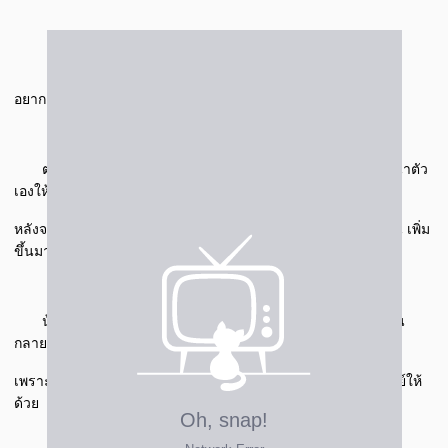
อยากเก่งขึ้นกว่าเดิม .. วันนี้ครูที่โรงเรียนชมว่า "เรียนเก่งขึ้น"
ตอนแรกน้องไนล์ได้คะแนนประมาณ 90% แต่ก็ยังอยากพัฒนาตัว
เองให้ดีขึ้นอีก
หลังจากที่ได้เรียนกับ เก่งได้ อะคาเดมี่ ผลการเรรียนก็คต่อยๆ ดีขึ้น เพิ่ม
ขึ้นมาอีก 3% เลย
น้องไนล์เรียนคณิตกับครูฝ้าย จากที่เคยสอบได้ 25-26 คะแนน
กลายเป็นว่า คะแนนเพิ่มขึ้นมาเป็น 28 เต็ม 30 เลย
เพราะครูฝ้ายสอนให้เข้าใจตั้งแต่แรก และสอนเทคนิคการทำโจทย์ให้
ด้วย