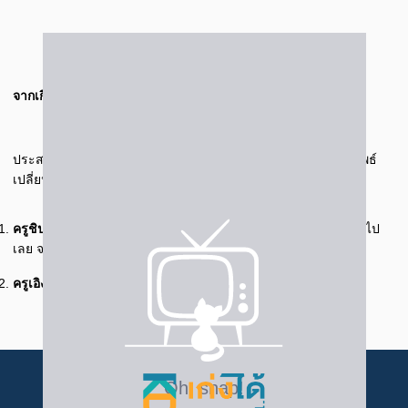
จากเกือบไม่ผ่าน สู่ที่ 1 ของห้อง เทอมนี้คว้าเกรด 4.00
ประสบการณ์จริงจาก น้องก็อต ลงคอร์สกับ เก่งได้ อะคาเดมี่ ผลลัพธ์
เปลี่ยนแบบชัดเจนมาก
ครูชิป
มีเทคนิคและสูตรลัดให้ทำโจทย์ แบบฝึกหัดที่โรงเรียนดูง่ายไป
เลย จากที่เคยได้ 6/10 ตอนนี้สอบได้เต็มทุกครั้ง
ครูเอิง
สอนเข้าใจง่าย เข้าใจเร็ว เอาไปใช้จริงที่โรงเรียนได้