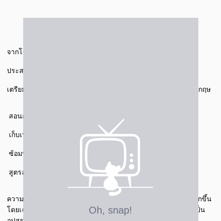
จากโรงเรียนขยายโอกาส สู่เกรด 4.00 ที่จุฬาภรณ์ฯ
ประสบการณ์จริงจาก
น้องไข่มุก นักเรียน เก่งได้ อะคาเดมี่
เตรียมตัวสอบเข้า ม.1 จุฬาภรณ์ ติวเข้ม 3 วิชาหลัก วิทย์-คณิต-อังกฤษ
สอนกระชับ เข้าใจง่าย
เก็บเนื้อหาล่วงหน้า
ซ้อมทำข้อสอบก่อนใคร
สูตรลัด+เทคนิคช่วยจำ
ความท้าทายที่แท้จริง คือ หลังสอบติดแล้ว เพราะเนื้อหามีความยากขึ้น
โดยเฉพาะวิชาคณิตศาสตร์ ที่เรียนล่วงหน้าไปถึง ม.4 แต่ก็ไม่ได้เป็น
อุปสรรคในการเรียน เพราะ คอร์สเรียนของ เก่งได้ อะคาเดมี่