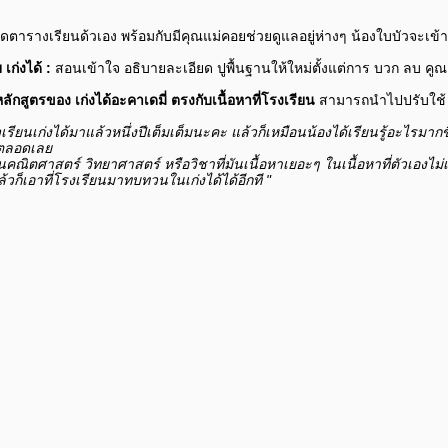
ัดตารางเรียนด้วเอง พร้อมกับมีคุณแม่คอยช่วยดูแลอยู่ห่างๆ น้องใบบัวจะเข้าเ
 เก่งได้ :
สอนเข้าใจ อธิบายละเอียด ปูพื้นฐานให้ใหม่ตั้งแต่การ บวก ลบ คูณ 
หลักสูตรของ เก่งได้อะคาเดมี่ ตรงกับเนื้อหาที่โรงเรียน
สามารถนำไปปรับใช้ หร
วเรียนเก่งได้มาแล้วหนึ่งปีเต็มเต็มนะคะ แล้วก็เหมือนน้องได้เรียนรู้อะไรมากข
ตลอดเลย
็นคณิตศาสตร์ วิทยาศาสตร์ หรือวิชาที่มันเนื้อหาเยอะๆ ในเนื้อหาที่ตัวเองไม่
้วก็เอาที่โรงเรียนมาทบทวนในเก่งได้ได้อีกที "