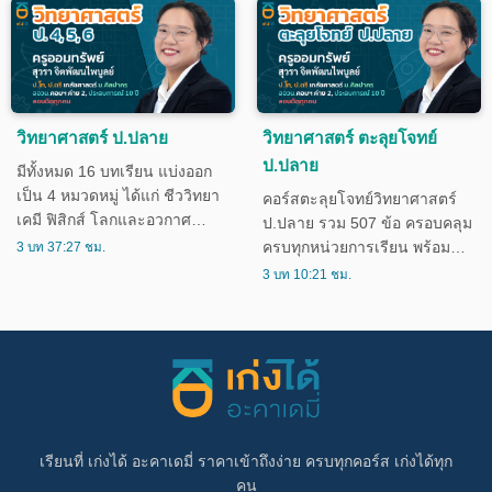
วิทยาศาสตร์ ป.ปลาย
วิทยาศาสตร์ ตะลุยโจทย์
ป.ปลาย
มีทั้งหมด 16 บทเรียน แบ่งออก
เป็น 4 หมวดหมู่ ได้แก่ ชีววิทยา
คอร์สตะลุยโจทย์วิทยาศาสตร์
เคมี ฟิสิกส์ โลกและอวกาศ
ป.ปลาย รวม 507 ข้อ ครอบคลุม
เหมาะสำหรับนักเรียนชั้น ป.4-
ครบทุกหน่วยการเรียน พร้อม
3 บท 37:27 ชม.
ป.6
แบบฝึกหัดท้ายบท ใช้ติวสอบได้
3 บท 10:21 ชม.
ทั้ง กลางภาค/ปลายภาค (เทอม
1-2) สอบ O-NET สอบเข้า ม.1
เรียนที่ เก่งได้ อะคาเดมี่ ราคาเข้าถึงง่าย ครบทุกคอร์ส เก่งได้ทุก
คน