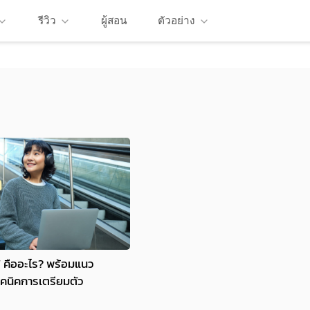
รีวิว
ผู้สอน
ตัวอย่าง
 คืออะไร? พร้อมแนว
คนิคการเตรียมตัว