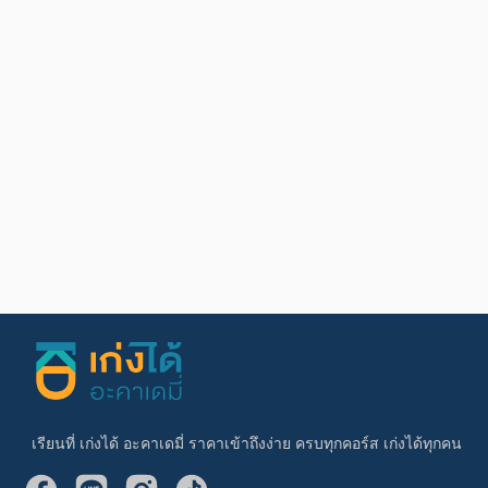
เรียนที่ เก่งได้ อะคาเดมี่ ราคาเข้าถึงง่าย ครบทุกคอร์ส เก่งได้ทุกคน