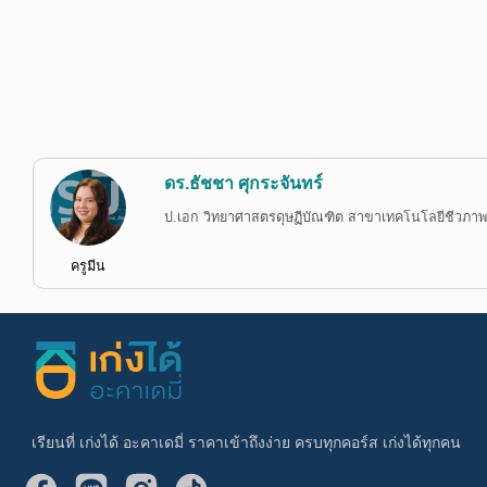
ดร.ธัชชา ศุกระจันทร์
ป.เอก วิทยาศาสตรดุษฏีบัณฑิต สาขาเทคโนโลยีชีวภาพ จ
ครูมีน
เรียนที่ เก่งได้ อะคาเดมี่ ราคาเข้าถึงง่าย ครบทุกคอร์ส เก่งได้ทุกคน