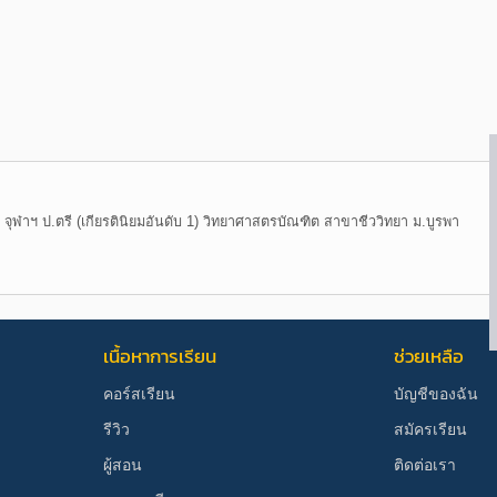
ุฬาฯ ป.ตรี (เกียรตินิยมอันดับ 1) วิทยาศาสตรบัณฑิต สาขาชีววิทยา ม.บูรพา
เนื้อหาการเรียน
ช่วยเหลือ
คอร์สเรียน
บัญชีของฉัน
รีวิว
สมัครเรียน
ผู้สอน
ติดต่อเรา